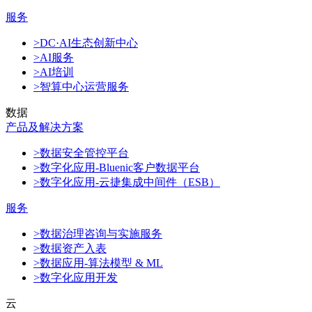
服务
>DC·AI生态创新中心
>AI服务
>AI培训
>智算中心运营服务
数据
产品及解决方案
>数据安全管控平台
>数字化应用-Bluenic客户数据平台
>数字化应用-云捷集成中间件（ESB）
服务
>数据治理咨询与实施服务
>数据资产入表
>数据应用-算法模型 & ML
>数字化应用开发
云