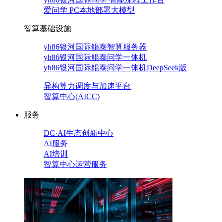
爱问学 PC本地部署大模型
智算基础设施
yh86银河国际鲲泰智算服务器
yh86银河国际鲲泰问学一体机
yh86银河国际鲲泰问学一体机DeepSeek版
异构算力调度与加速平台
智算中心(AICC)
服务
DC·AI生态创新中心
AI服务
AI培训
智算中心运营服务