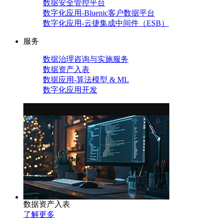
数据安全管控平台
数字化应用-Bluenic客户数据平台
数字化应用-云捷集成中间件（ESB）
服务
数据治理咨询与实施服务
数据资产入表
数据应用-算法模型 & ML
数字化应用开发
数据资产入表
了解更多