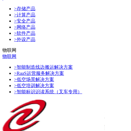
>存储产品
>计算产品
>安全产品
>网络产品
>软件产品
>外设产品
物联网
物联网
>智能制造线边搬运解决方案
>RaaS运营服务解决方案
>低空场景解决方案
>低空培训解决方案
>智能标识识读系统（叉车专用）